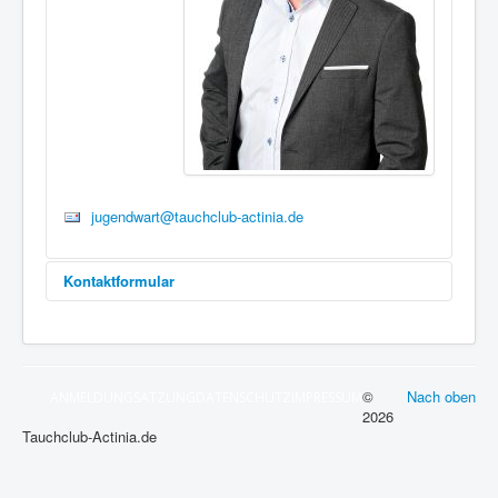
jugendwart@tauchclub-actinia.de
Kontaktformular
Eine E-Mail senden
©
Nach oben
ANMELDUNG
SATZUNG
DATENSCHUTZ
IMPRESSUM
*
Benötigtes Feld
2026
Tauchclub-Actinia.de
Name
*