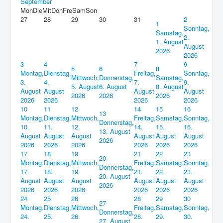
September
Mon
Die
Mit
Don
Fre
Sam
Son
27
28
29
30
31
2
1
Sonntag,
Samstag,
2.
1. August
August
2026
2026
3
4
7
9
5
6
8
Montag,
Dienstag,
Freitag,
Sonntag,
Mittwoch,
Donnerstag,
Samstag,
3.
4.
7.
9.
5. August
6. August
8. August
August
August
August
August
2026
2026
2026
2026
2026
2026
2026
10
11
12
14
15
16
13
Montag,
Dienstag,
Mittwoch,
Freitag,
Samstag,
Sonntag,
Donnerstag,
10.
11.
12.
14.
15.
16.
13. August
August
August
August
August
August
August
2026
2026
2026
2026
2026
2026
2026
17
18
19
21
22
23
20
Montag,
Dienstag,
Mittwoch,
Freitag,
Samstag,
Sonntag,
Donnerstag,
17.
18.
19.
21.
22.
23.
20. August
August
August
August
August
August
August
2026
2026
2026
2026
2026
2026
2026
24
25
26
28
29
30
27
Montag,
Dienstag,
Mittwoch,
Freitag,
Samstag,
Sonntag,
Donnerstag,
24.
25.
26.
28.
29.
30.
27. August